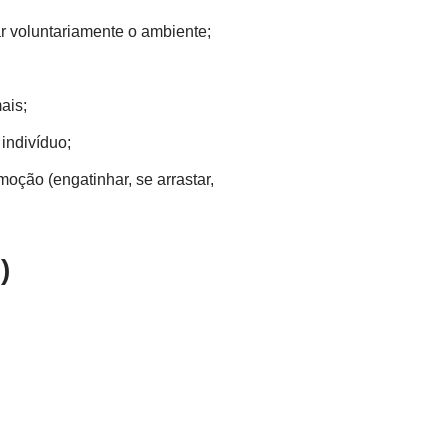
ar voluntariamente o ambiente;
ais;
indivíduo;
oção (engatinhar, se arrastar,
)