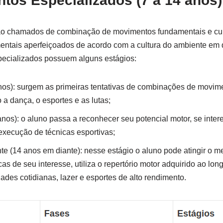
tos Especializados (7 a 14 anos)
ão chamados de combinação de movimentos fundamentais e cul
tais aperfeiçoados de acordo com a cultura do ambiente em q
ecializados possuem alguns estágios:
anos): surgem as primeiras tentativas de combinações de movim
a dança, o esportes e as lutas;
nos): o aluno passa a reconhecer seu potencial motor, se intere
xecução de técnicas esportivas;
te (14 anos em diante): nesse estágio o aluno pode atingir o 
cas de seu interesse, utiliza o repertório motor adquirido ao lo
ades cotidianas, lazer e esportes de alto rendimento.