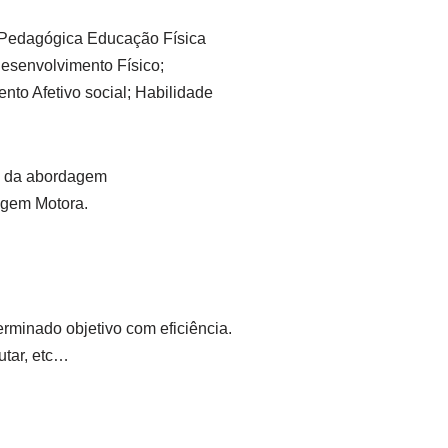
m Pedagógica Educação Física
Desenvolvimento Físico;
to Afetivo social; Habilidade
ro da abordagem
agem Motora.
rminado objetivo com eficiência.
hutar, etc…