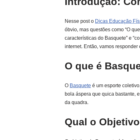
Introdução: Co
Nesse post o
Dicas Educação Fís
óbvio, mas questões como “O que 
características do Basquete” e “c
internet. Então, vamos responder
O que é Basqu
O
Basquete
é um esporte coletiv
bola áspera que quica bastante,
da quadra.
Qual o Objetiv