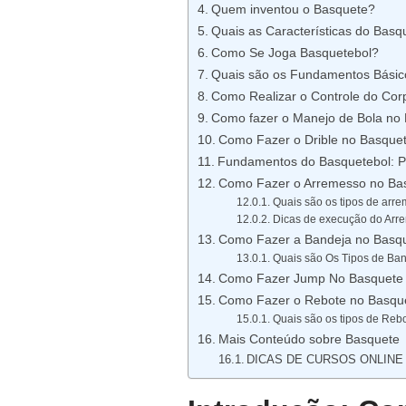
Quem inventou o Basquete?
Quais as Características do Basq
Como Se Joga Basquetebol?
Quais são os Fundamentos Básic
Como Realizar o Controle do Cor
Como fazer o Manejo de Bola no
Como Fazer o Drible no Basque
Fundamentos do Basquetebol: 
Como Fazer o Arremesso no Ba
Quais são os tipos de arr
Dicas de execução do Arr
Como Fazer a Bandeja no Basq
Quais são Os Tipos de Ba
Como Fazer Jump No Basquete
Como Fazer o Rebote no Basqu
Quais são os tipos de Reb
Mais Conteúdo sobre Basquete
DICAS DE CURSOS ONLINE