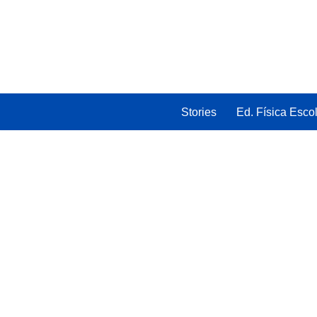
Pular
para
o
conteúdo
Stories
Ed. Física Esco