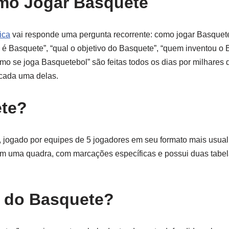
mo Jogar Basquete
ica
vai responde uma pergunta recorrente: como jogar Basquet
é Basquete”, “qual o objetivo do Basquete”, “quem inventou o B
omo se joga Basquetebol” são feitas todos os dias por milhares
 cada uma delas.
ete?
o, jogado por equipes de 5 jogadores em seu formato mais usu
 em uma quadra, com marcações específicas e possui duas tabe
o do Basquete?