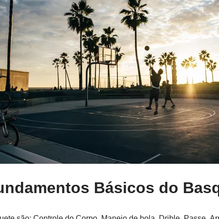
Fundamentos Básicos do Bas
ete são: Controle do Corpo, Manejo de bola, Drible, Passe, A