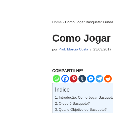
Home
-
Como Jogar Basquete: Funda
Como Jogar 
por
Prof. Marcio Costa
23/09/2017
COMPARTILHE!
Índice
Introdução: Como Jogar Basquet
O que é Basquete?
Qual o Objetivo do Basquete?