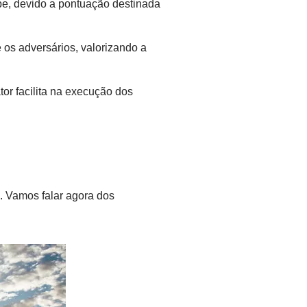
ipe, devido a pontuação destinada
 os adversários, valorizando a
or facilita na execução dos
. Vamos falar agora dos