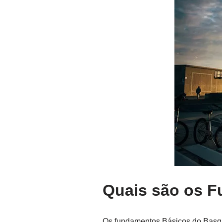
Quais são os 
Os fundamentos Básicos do Basqu