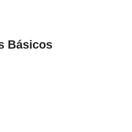
s Básicos