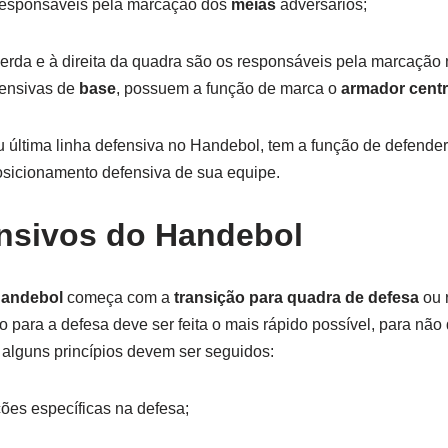
s responsáveis pela marcação dos
meias
adversários;
rda e à direita da quadra são os responsáveis pela marcação n
fensivas de
base
, possuem a função de marca o
armador centr
u última linha defensiva no Handebol, tem a função de defende
osicionamento defensiva de sua equipe.
ensivos do Handebol
Handebol
começa com a
transição para quadra de defesa
ou 
o para a defesa deve ser feita o mais rápido possível, para não
 alguns princípios devem ser seguidos:
ões específicas na defesa;