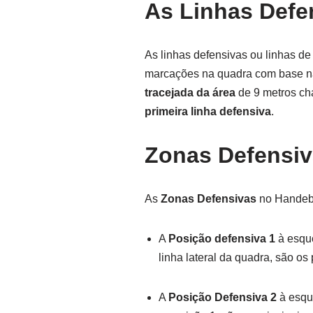
As Linhas Defe
As linhas defensivas ou linhas d
marcações na quadra com base n
tracejada da área
de 9 metros c
primeira
linha defensiva
.
Zonas Defensiv
As
Zonas Defensivas
no Handebo
A
Posição defensiva 1
à esque
linha lateral da quadra, são o
A
Posição Defensiva 2
à esqu