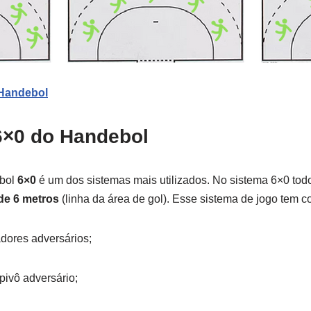
 Handebol
6×0 do Handebol
ebol
6×0
é um dos sistemas mais utilizados. No sistema 6×0 tod
de 6 metros
(linha da área de gol). Esse sistema de jogo tem co
gadores adversários;
pivô adversário;