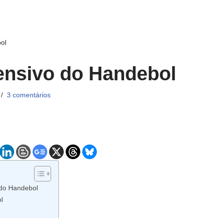
ol
ensivo do Handebol
3 comentários
 do Handebol
l