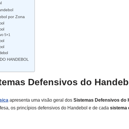
l
andebol
ebol por Zona
bol
bol
ivo 5×1
bol
bol
debol
 DO HANDEBOL
stemas Defensivos do Handeb
sica
apresenta uma visão geral dos
Sistemas Defensivos do
efesa, os princípios defensivos do Handebol e de cada
sistema