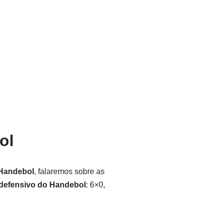
ol
 Handebol
, falaremos sobre as
 defensivo do Handebol
: 6×0,