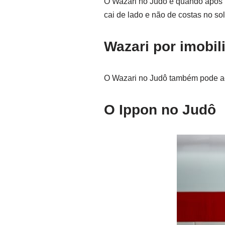
O Wazari no Judô é quando após u
cai de lado e não de costas no sol
Wazari por imobil
O Wazari no Judô também pode aco
O Ippon no Judô