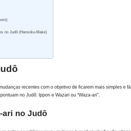
komi)
des no Judô (Hansoku-Make)
Judô
udanças recentes com o objetivo de ficarem mais simples e fá
 pontuam no Judô: Ippon e Wazari ou “Waza-ari”.
-ari no Judô