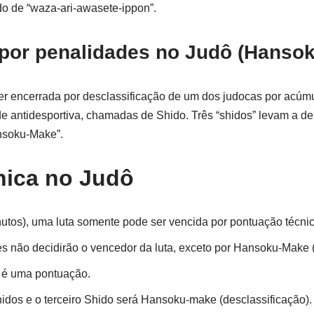
o de “waza-ari-awasete-ippon”.
 por penalidades no Judô (Hanso
r encerrada por desclassificação de um dos judocas por acúm
ude antidesportiva, chamadas de Shido. Três “shidos” levam a de
nsoku-Make”.
nica no Judô
nutos), uma luta somente pode ser vencida por pontuação técni
 não decidirão o vencedor da luta, exceto por Hansoku-Make (
 é uma pontuação.
idos e o terceiro Shido será Hansoku-make (desclassificação).