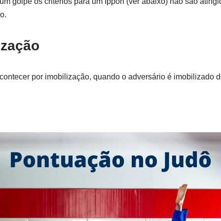
m golpe os critérios para um Ippon (ver abaixo) não são ating
o.
ização
ntecer por imobilização, quando o adversário é imobilizado 