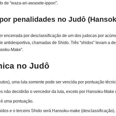
o de “waza-ari-awasete-ippon”.
 por penalidades no Judô (Hanso
r encerrada por desclassificação de um dos judocas por acúm
ude antidesportiva, chamadas de Shido. Três “shidos” levam a de
nsoku-Make”.
nica no Judô
nutos), uma luta somente pode ser vencida por pontuação técni
 não decidirão o vencedor da luta, exceto por Hansoku-Make (
 é uma pontuação.
idos e o terceiro Shido será Hansoku-make (desclassificação).