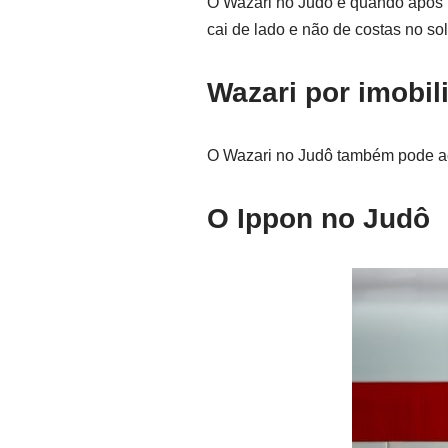
O Wazari no Judô é quando após u
cai de lado e não de costas no sol
Wazari por imobil
O Wazari no Judô também pode aco
O Ippon no Judô