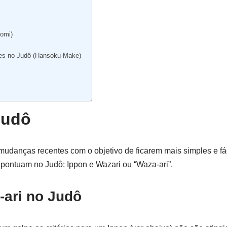
komi)
des no Judô (Hansoku-Make)
Judô
udanças recentes com o objetivo de ficarem mais simples e fá
 pontuam no Judô: Ippon e Wazari ou “Waza-ari”.
-ari no Judô