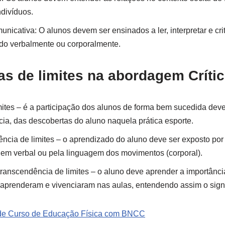
ndivíduos.
cativa: O alunos devem ser ensinados a ler, interpretar e crit
do verbalmente ou corporalmente.
as de limites na abordagem Críti
mites – é a participação dos alunos de forma bem sucedida deve
ncia, das descobertas do aluno naquela prática esporte.
cia de limites – o aprendizado do aluno deve ser exposto por e
gem verbal ou pela linguagem dos movimentos (corporal).
 transcendência de limites – o aluno deve aprender a importânci
aprenderam e vivenciaram nas aulas, entendendo assim o signif
de Curso de Educação Física com BNCC