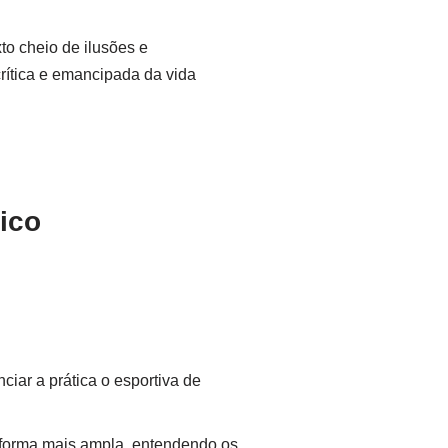
o cheio de ilusões e
rítica e emancipada da vida
ico
iar a prática o esportiva de
e forma mais ampla, entendendo os