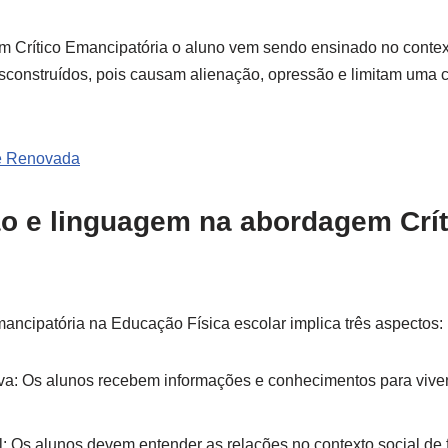
 Crítico Emancipatória o aluno vem sendo ensinado no context
sconstruídos, pois causam alienação, opressão e limitam uma c
e Renovada
ão e linguagem na abordagem Crít
ancipatória na Educação Física escolar implica três aspectos:
va: Os alunos recebem informações e conhecimentos para vivenc
l: Os alunos devem entender as relações no contexto social d