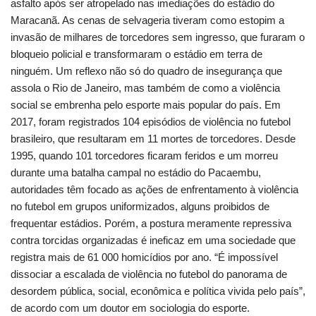
asfalto após ser atropelado nas imediações do estádio do
Maracanã. As cenas de selvageria tiveram como estopim a
invasão de milhares de torcedores sem ingresso, que furaram o
bloqueio policial e transformaram o estádio em terra de
ninguém. Um reflexo não só do quadro de insegurança que
assola o Rio de Janeiro, mas também de como a violência
social se embrenha pelo esporte mais popular do país. Em
2017, foram registrados 104 episódios de violência no futebol
brasileiro, que resultaram em 11 mortes de torcedores. Desde
1995, quando 101 torcedores ficaram feridos e um morreu
durante uma batalha campal no estádio do Pacaembu,
autoridades têm focado as ações de enfrentamento à violência
no futebol em grupos uniformizados, alguns proibidos de
frequentar estádios. Porém, a postura meramente repressiva
contra torcidas organizadas é ineficaz em uma sociedade que
registra mais de 61 000 homicídios por ano. “É impossível
dissociar a escalada de violência no futebol do panorama de
desordem pública, social, econômica e política vivida pelo país”,
de acordo com um doutor em sociologia do esporte.