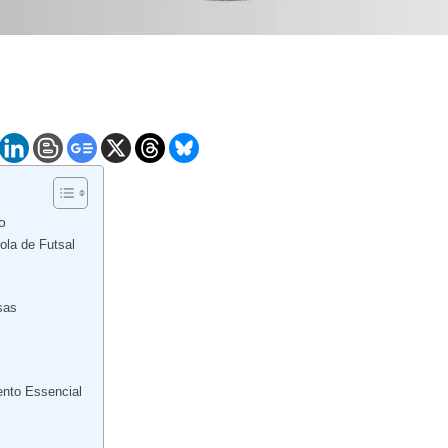
o
ola de Futsal
sas
ento Essencial