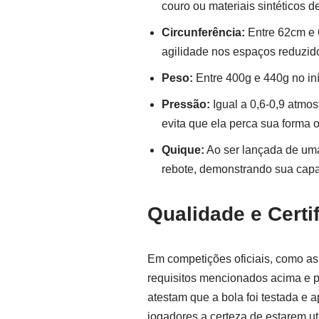
couro ou materiais sintéticos d
Circunferência:
Entre 62cm e 6
agilidade nos espaços reduzid
Peso:
Entre 400g e 440g no iní
Pressão:
Igual a 0,6-0,9 atmo
evita que ela perca sua forma o
Quique:
Ao ser lançada de uma
rebote, demonstrando sua capa
Qualidade e Certi
Em competições oficiais, como as
requisitos mencionados acima e 
atestam que a bola foi testada e
jogadores a certeza de estarem u