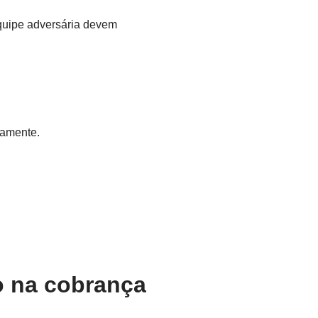
equipe adversária devem
eamente.
o na cobrança