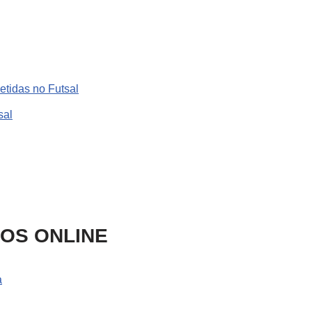
tidas no Futsal
sal
SOS ONLINE
a