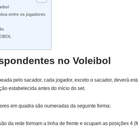
eibol
iva entre os jogadores
ão
EIBOL
spondentes no Voleibol
ada pelo sacador, cada jogador, exceto o sacador, deverá est
ão estabelecida antes do início do set.
dores em quadra são numeradas da seguinte forma:
ão da rede formam a linha de frente e ocupam as posições 4 (fre