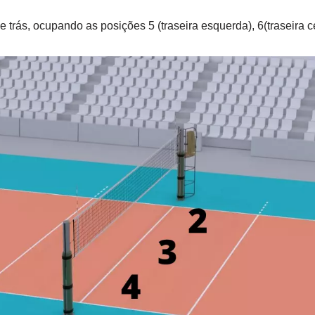
 trás, ocupando as posições 5 (traseira esquerda), 6(traseira cent