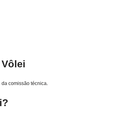
Vôlei
s da comissão técnica.
i?