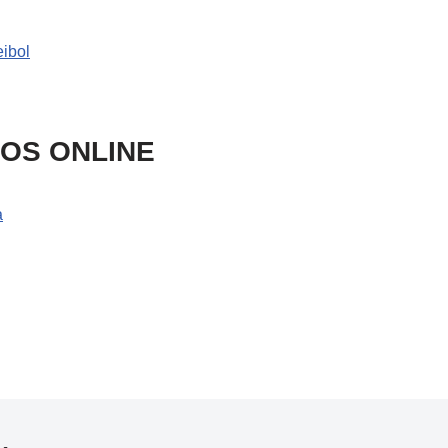
ibol
SOS ONLINE
a