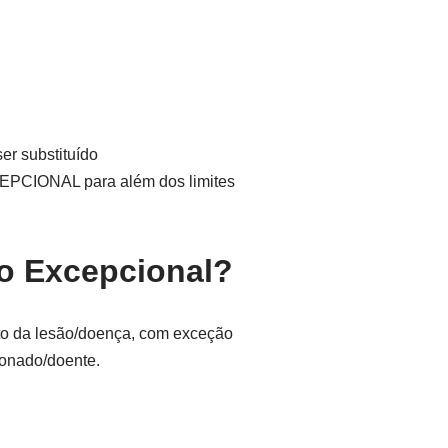
er substituído
EXCEPCIONAL para além dos limites
o Excepcional?
to da lesão/doença, com exceção
ionado/doente.