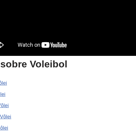
sobre Voleibol
lei
lei
ôlei
Vôlei
ôlei