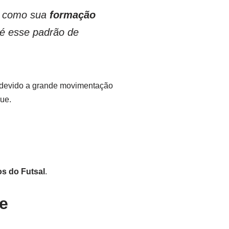
e como sua
formação
 é esse padrão de
 devido a grande movimentação
ue.
os do Futsal
.
e