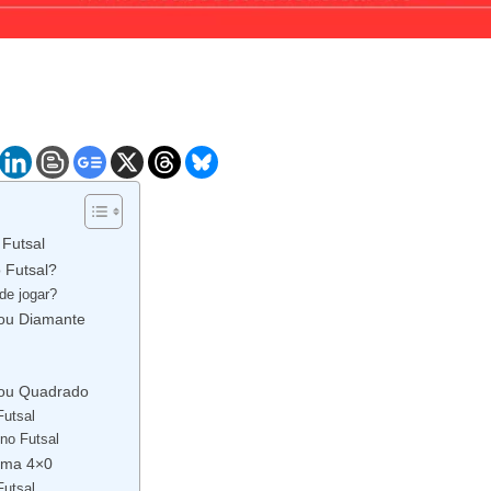
 Futsal
 Futsal?
de jogar?
 ou Diamante
 ou Quadrado
Futsal
no Futsal
ema 4×0
Futsal