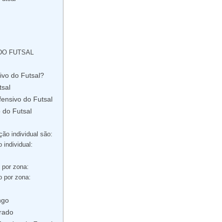
DO FUTSAL
ivo do Futsal?
tsal
ensivo do Futsal
 do Futsal
ão individual são:
individual:
 por zona:
 por zona:
ngo
rado