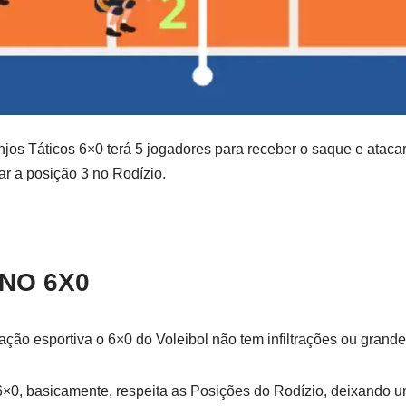
jos Táticos 6×0 terá 5 jogadores para receber o saque e atacar
r a posição 3 no Rodízio.
.
NO 6X0
ação esportiva o 6×0 do Voleibol não tem infiltrações ou gran
6×0, basicamente, respeita as Posições do Rodízio, deixando u