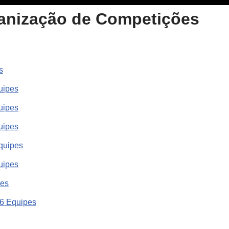
anização de Competições
s
uipes
uipes
uipes
quipes
uipes
pes
16 Equipes