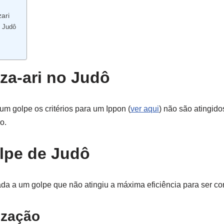
ari
o Judô
za-ari no Judô
m golpe os critérios para um Ippon (
ver aqui
) não são atingid
o.
lpe de Judô
a a um golpe que não atingiu a máxima eficiência para ser co
ização