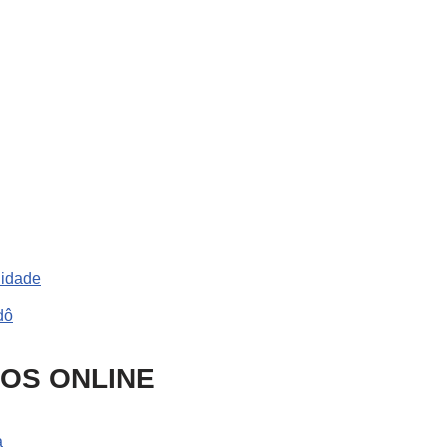
 idade
dô
SOS ONLINE
a