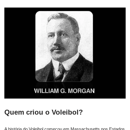
Quem criou o Voleibol?
A história do Voleibol começou em Massachusetts nos Estados