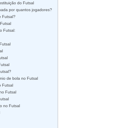
stituição do Futsal
mada por quantos jogadores?
e Futsal?
Futsal
o Futsal:
Futsal
al
tsal
utsal
utsal?
o de bola no Futsal
 Futsal
o Futsal
utsal
o no Futsal
l