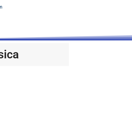
m
sica