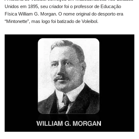
Unidos em 1895, seu criador foi o professor de Educação
Física William G. Morgan. O nome original do desporto era
“Mintonette”, mas logo foi batizado de Voleibol.