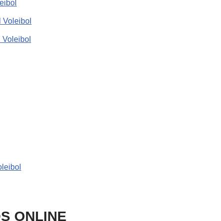
eibol
 Voleibol
l Voleibol
leibol
S ONLINE