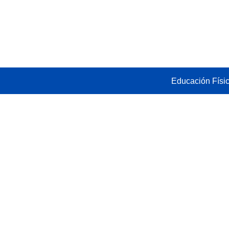
Saltar
al
contenido
Educación Físic