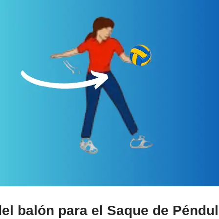
el balón para el Saque de Péndul