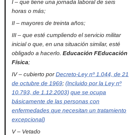
I – que tiene una jornada laboral de seis
horas o más;
II – mayores de treinta años;
III – que esté cumpliendo el servicio militar
inicial o que, en una situación similar, esté
obligado a hacerlo.
E
ducación
F
Educación
Física
;
IV – cubierto por
Decreto-Ley nº 1.044, de 21
de octubre de 1969
;
(Incluido por la Ley nº
10.793, de 1.12.2003)
que se ocupa
básicamente de las personas con
enfermedades que necesitan un tratamiento
excepcional
)
V –
Vetado