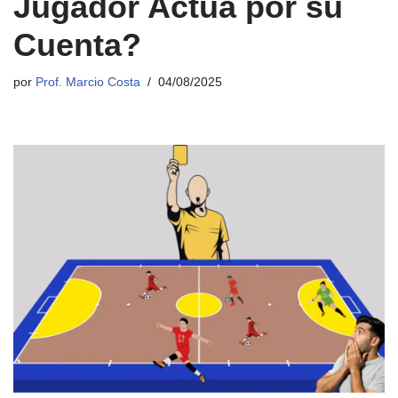
Jugador Actúa por su
Cuenta?
por
Prof. Marcio Costa
04/08/2025