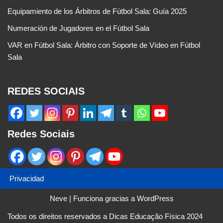
Equipamiento de los Árbitros de Fútbol Sala: Guía 2025
Numeración de Jugadores en el Fútbol Sala
VAR en Fútbol Sala: Árbitro con Soporte de Vídeo en Fútbol
Sala
REDES SOCIAIS
Redes Sociais
Privacidad
Neve
| Funciona gracias a
WordPress
Todos os direitos reservados a Dicas Educação Física 2024