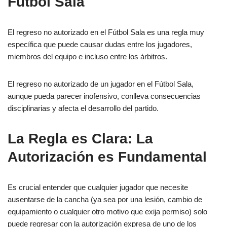
Fútbol Sala
El regreso no autorizado en el Fútbol Sala es una regla muy
específica que puede causar dudas entre los jugadores,
miembros del equipo e incluso entre los árbitros.
El regreso no autorizado de un jugador en el Fútbol Sala,
aunque pueda parecer inofensivo, conlleva consecuencias
disciplinarias y afecta el desarrollo del partido.
La Regla es Clara: La
Autorización es Fundamental
Es crucial entender que cualquier jugador que necesite
ausentarse de la cancha (ya sea por una lesión, cambio de
equipamiento o cualquier otro motivo que exija permiso) solo
puede regresar con la autorización expresa de uno de los