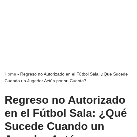
Home
-
Regreso no Autorizado en el Fútbol Sala: ¿Qué Sucede
Cuando un Jugador Actúa por su Cuenta?
Regreso no Autorizado
en el Fútbol Sala: ¿Qué
Sucede Cuando un