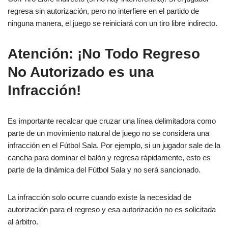
regresa sin autorización, pero no interfiere en el partido de
ninguna manera, el juego se reiniciará con un tiro libre indirecto.
Atención: ¡No Todo Regreso
No Autorizado es una
Infracción!
Es importante recalcar que cruzar una línea delimitadora como
parte de un movimiento natural de juego no se considera una
infracción en el Fútbol Sala. Por ejemplo, si un jugador sale de la
cancha para dominar el balón y regresa rápidamente, esto es
parte de la dinámica del Fútbol Sala y no será sancionado.
La infracción solo ocurre cuando existe la necesidad de
autorización para el regreso y esa autorización no es solicitada
al árbitro.