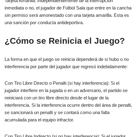
Tarjeta Amarilla: Independientemente de la interrupción
inmediata o no, el jugador de Fútbol Sala que entre en la cancha
sin permiso será amonestado con una tarjeta amarilla. Esta es
una sanción por conducta antideportiva.
¿Cómo se Reinicia el Juego?
La forma en que el juego se reinicia dependerá de si hubo o no
interferencia por parte del jugador que regresó indebidamente:
Con Tiro Libre Directo o Penalti (si hay interferencia): Si el
jugador interfiere en la jugada o en un adversario, el partido se
reiniciará con un tiro libre directo desde el lugar de la
interferencia. Si la interferencia ocurre dentro del área de penalti,
se sancionará un penalti y se contará como una falta
acumulada para el equipo infractor.
Con Tiro Libre Indirecto (si no hay interferencia): Si el jugador