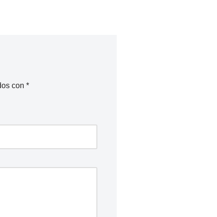
dos con
*